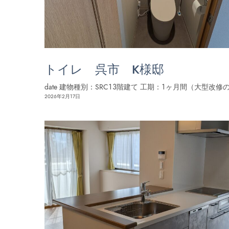
トイレ 呉市 K様邸
date 建物種別：SRC１３階建て 工期：１ヶ月間（大型改修
2026年2月17日