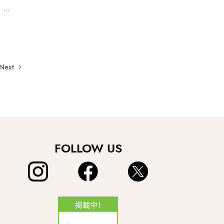
）…
Next
FOLLOW US