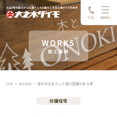
大正9年の創立から広島で人々の暮らしを支え続けて100余年
TEL
MENU
WORKS
施工事例
TOP
WORKS
高天井を生かした遊び空間のある家
分譲住宅