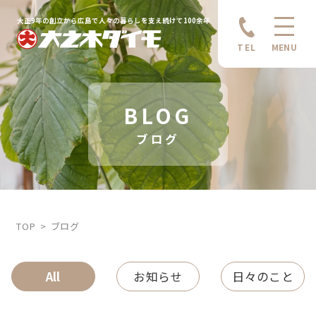
大正9年の創立から広島で人々の暮らしを支え続けて100余年
TEL
MENU
BLOG
ブログ
TOP
ブログ
All
お知らせ
日々のこと